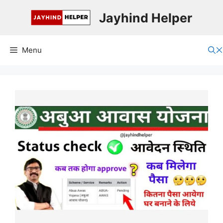
Skip
Jayhind Helper
to
content
Menu