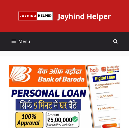
Skip
to
Jayhind Helper
content
Menu