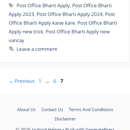
Tags
Post Office Bharti Apply
,
Post Office Bharti
Apply 2023
,
Post Office Bharti Apply 2024
,
Post
Office Bharti Apply kaise kare
,
Post Office Bharti
Apply new trick
,
Post Office Bharti Apply new
vancay
Leave a comment
Page
Page
Page
←
Previous
1
…
6
7
About Us
Contact Us
Terms And Conditions
Disclaimer
© 2026 Jayhind Helper
• Built with
GeneratePress