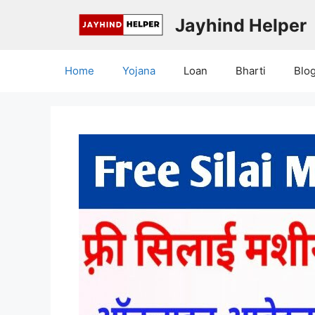
Skip
Jayhind Helper
to
content
Home
Yojana
Loan
Bharti
Blo