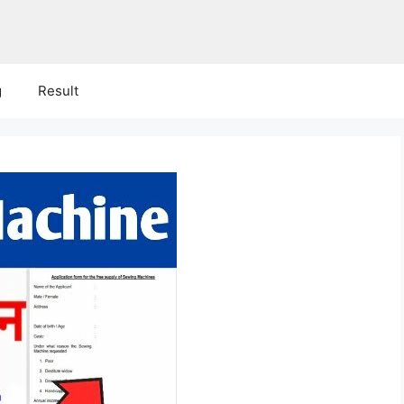
g
Result