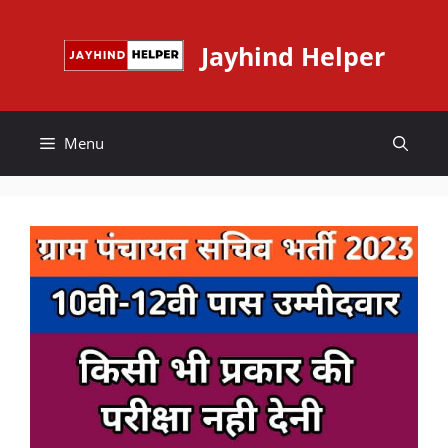
Skip
to
Jayhind Helper
content
Menu