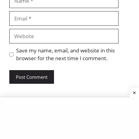
Email
Website
Save my name, email, and website in this
browser for the next time I comment.
About Us
Contact Us
Terms And Conditions
Disclaimer
© 2026 Jayhind Helper
• Built with
GeneratePress