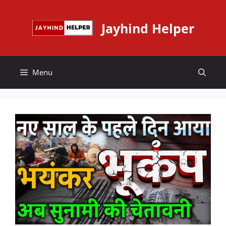
Skip
to
Jayhind Helper
content
Menu