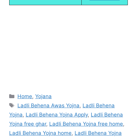
Categories
Home
,
Yojana
Tags
Ladli Behena Awas Yojna
,
Ladli Behena
Yojna
,
Ladli Behena Yojna Apply
,
Ladli Behena
Yojna free ghar
,
Ladli Behena Yojna free home
,
Ladli Behena Yojna home
,
Ladli Behena Yojna