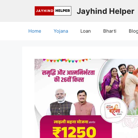
Skip
Jayhind Helper
to
content
Home
Yojana
Loan
Bharti
Blo