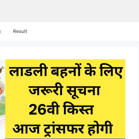
g
Result