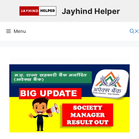
Skip
Jayhind Helper
to
content
Menu