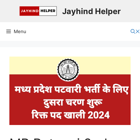
Skip
Jayhind Helper
to
content
Menu