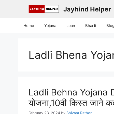
Skip
Jayhind Helper
to
content
Home
Yojana
Loan
Bharti
Blo
Ladli Bhena Yoja
Ladli Behna Yojana D
योजना,10वी किस्त जाने कब
February 23, 2024
by
Shivam Rathor