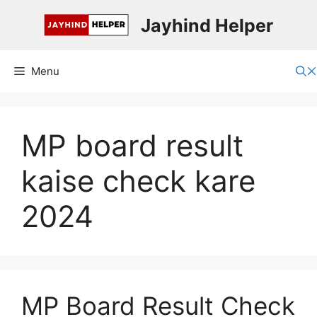
Skip
Jayhind Helper
to
content
Menu
MP board result
kaise check kare
2024
MP Board Result Check