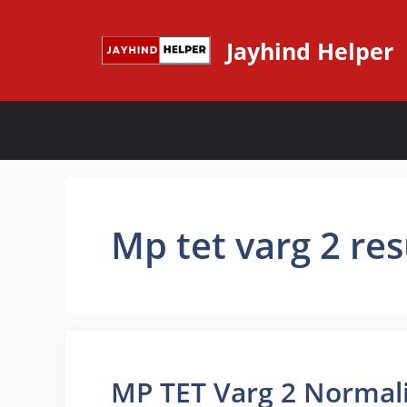
Skip
to
Jayhind Helper
content
Mp tet varg 2 res
MP TET Varg 2 Normalisat