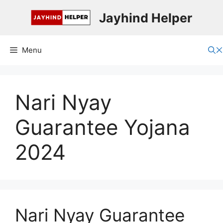
Skip
Jayhind Helper
to
content
Menu
Nari Nyay
Guarantee Yojana
2024
Nari Nyay Guarantee