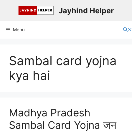
Skip
Jayhind Helper
to
content
Menu
Sambal card yojna
kya hai
Madhya Pradesh
Sambal Card Yojna जन