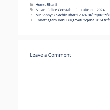
Categories
Home
,
Bharti
Tags
Assam Police Constable Recruitment 2024
MP Sahayak Sachiv Bharti 2024 एमपी सहायक सचिव भर
Chhattisgarh Rani Durgavati Yojana 2024 छत्तीसगढ़ म
Leave a Comment
Comment