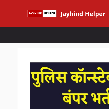
Skip
to
Jayhind Helper
content