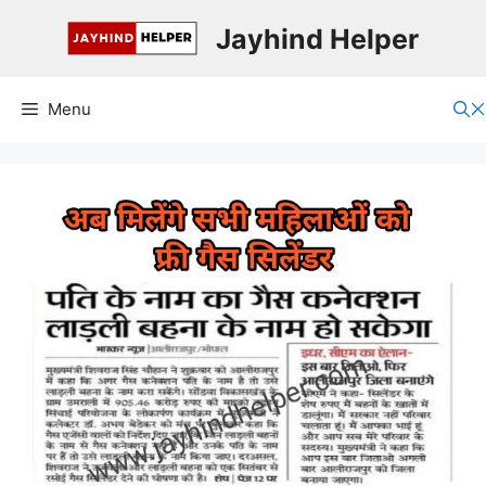
Skip
Jayhind Helper
to
content
Menu