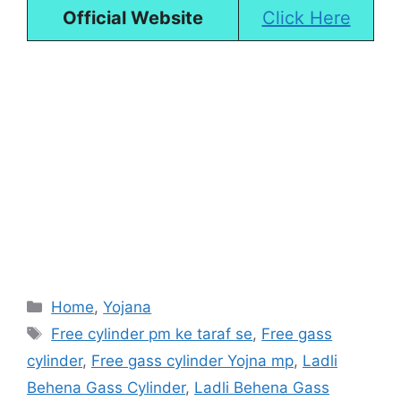
Official Website
Click Here
Categories
Home
,
Yojana
Tags
Free cylinder pm ke taraf se
,
Free gass
cylinder
,
Free gass cylinder Yojna mp
,
Ladli
Behena Gass Cylinder
,
Ladli Behena Gass