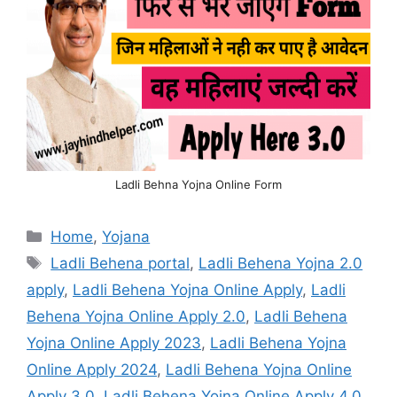
Ladli Behna Yojna Online Form
Categories
Home
,
Yojana
Tags
Ladli Behena portal
,
Ladli Behena Yojna 2.0
apply
,
Ladli Behena Yojna Online Apply
,
Ladli
Behena Yojna Online Apply 2.0
,
Ladli Behena
Yojna Online Apply 2023
,
Ladli Behena Yojna
Online Apply 2024
,
Ladli Behena Yojna Online
Apply 3.0
,
Ladli Behena Yojna Online Apply 4.0
,