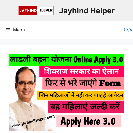
Skip
Jayhind Helper
to
content
Menu